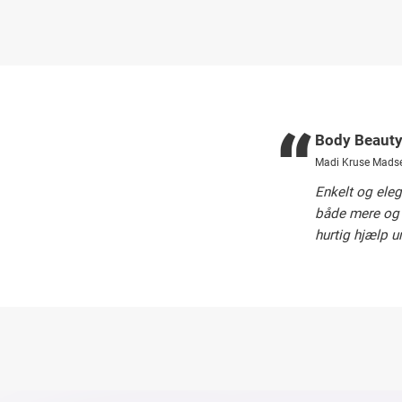
“
Body Beaut
Madi Kruse Mads
Enkelt og ele
både mere og 
hurtig hjælp u