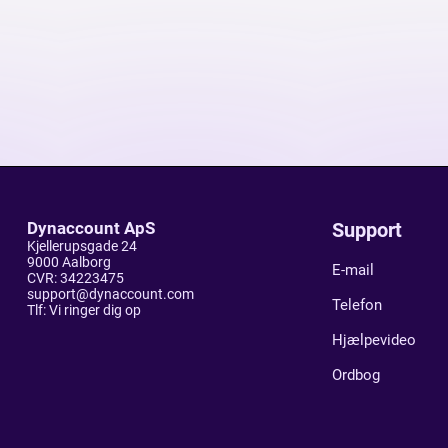
Dynaccount ApS
Support
Kjellerupsgade 24
9000 Aalborg
E-mail
CVR: 34223475
s
u
p
p
o
r
t
@
d
y
n
a
c
c
o
u
n
t
.
c
o
m
Telefon
Tlf: Vi ringer dig op
Hjælpevideo
Ordbog