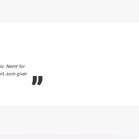
„
is. Nemt for
t, som giver