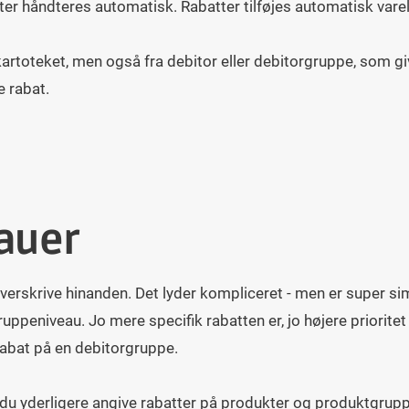
atter håndteres automatisk. Rabatter tilføjes automatisk varel
artoteket, men også fra debitor eller debitorgruppe, som giv
 rabat.
eauer
 overskrive hinanden. Det lyder kompliceret - men er super si
uppeniveau. Jo mere specifik rabatten er, jo højere prioritet
 rabat på en debitorgruppe.
du yderligere angive rabatter på produkter og produktgrupp