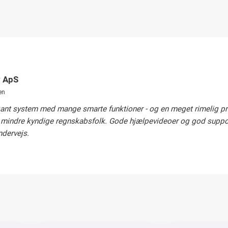
y ApS
en
gant system med mange smarte funktioner - og en meget rimelig pr
mindre kyndige regnskabsfolk. Gode hjælpevideoer og god suppor
ndervejs.