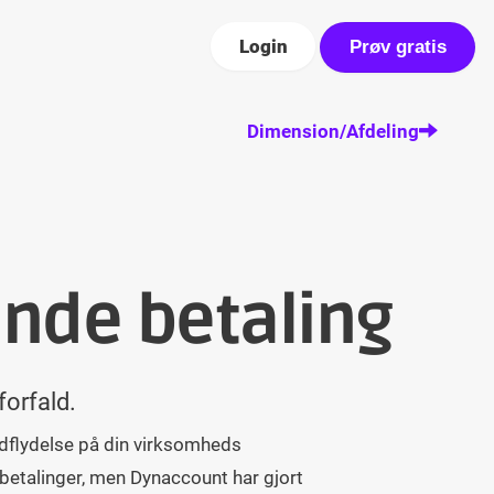
Login
Prøv gratis
Dimension/Afdeling
ende betaling
forfald.
indflydelse på din virksomheds
 betalinger, men Dynaccount har gjort