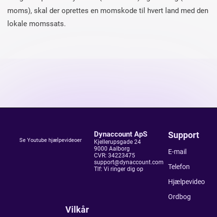
moms), skal der oprettes en momskode til hvert land med den
lokale momssats.
Dynaccount ApS
Support
Se Youtube hjælpevideoer
Kjellerupsgade 24
9000 Aalborg
E-mail
CVR: 34223475
s
u
p
p
o
r
t
@
d
y
n
a
c
c
o
u
n
t
.
c
o
m
Telefon
Tlf: Vi ringer dig op
Hjælpevideo
Ordbog
Vilkår